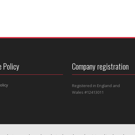
e Policy
Company registration
olicy
Registered in England and
Wales #
12413011